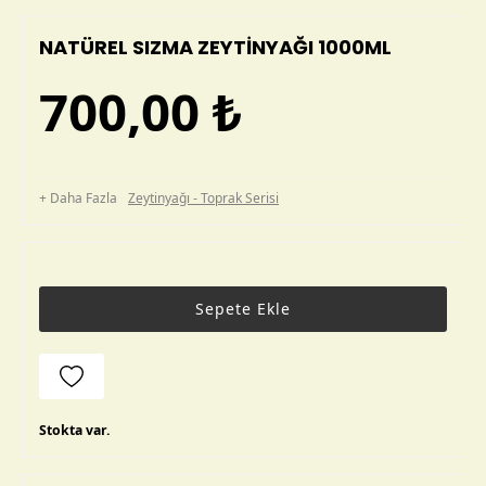
NATÜREL SIZMA ZEYTİNYAĞI 1000ML
700,00
₺
+ Daha Fazla
Zeytinyağı - Toprak Serisi
Sepete Ekle
Stokta var.