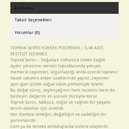
Açıklama
Taksit Seçenekleri
Yorumlar (0)
TOPRAK SERİSİ YÜKSEK POLİFENOL ; 0,48 ASİT,
PESTİSİT İÇERMEZ.
Toprak Serisi – Doğadan Sofranıza Gelen Sağlık
Aydın yöresinin verimli topraklarında yetişen
memecik zeytinleri, olgunlaştığı anda özenle toplanır.
Hasat sabahın erken saatlerinde yapılır, zeytinler
aynı gün içinde soğuk sıkım yöntemiyle işlenir.
Bu doğal süreç, zeytinyağının hem lezzetini hem de
besleyici değerini en yüksek düzeyde korur.
Toprak Serisi, katkısız, doğal ve sağlıklı bir yaşamı
tercih edenler için üretildi.
Her damlası emeğin, doğallığın ve sadeliğin bir
yansımasıdır.
Cam ya da teneke ambalajlarda sizlere ulaştırılır.