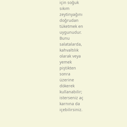
için soğuk
sıkım
zeytinyağını
doğrudan
tüketmek en
uygunudur.
Bunu
salatalarda,
kahvaltılık
olarak veya
yemek
piştikten
sonra
üzerine
dökerek
kullanabilir;
isterseniz aç
karnına da
içebilirsiniz.