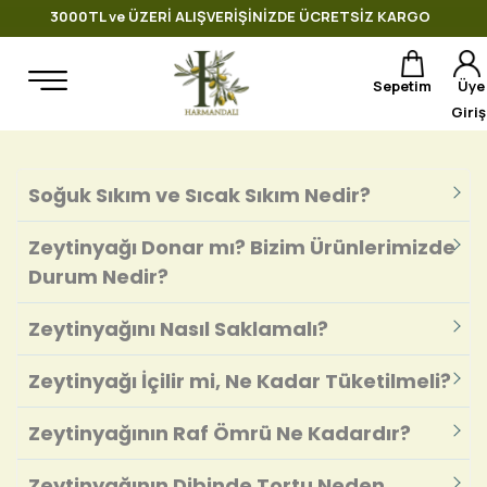
3000TL ve ÜZERİ ALIŞVERİŞİNİZDE ÜCRETSİZ KARGO
Sepetim
Üye
Giriş
Soğuk Sıkım ve Sıcak Sıkım Nedir?
Zeytinyağı Donar mı? Bizim Ürünlerimizde
Durum Nedir?
Zeytinyağını Nasıl Saklamalı?
Zeytinyağı İçilir mi, Ne Kadar Tüketilmeli?
Zeytinyağının Raf Ömrü Ne Kadardır?
Zeytinyağının Dibinde Tortu Neden