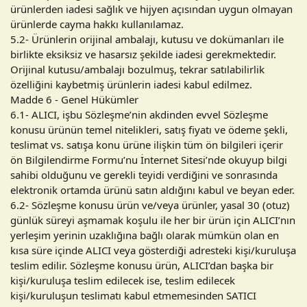
ürünlerden iadesi sağlık ve hijyen açısından uygun olmayan
ürünlerde cayma hakkı kullanılamaz.
5.2- Ürünlerin orijinal ambalajı, kutusu ve dokümanları ile
birlikte eksiksiz ve hasarsız şekilde iadesi gerekmektedir.
Orijinal kutusu/ambalajı bozulmuş, tekrar satılabilirlik
özelliğini kaybetmiş ürünlerin iadesi kabul edilmez.
Madde 6 - Genel Hükümler
6.1- ALICI, işbu Sözleşme’nin akdinden evvel Sözleşme
konusu ürünün temel nitelikleri, satış fiyatı ve ödeme şekli,
teslimat vs. satışa konu ürüne ilişkin tüm ön bilgileri içerir
ön Bilgilendirme Formu’nu İnternet Sitesi’nde okuyup bilgi
sahibi olduğunu ve gerekli teyidi verdiğini ve sonrasında
elektronik ortamda ürünü satın aldığını kabul ve beyan eder.
6.2- Sözleşme konusu ürün ve/veya ürünler, yasal 30 (otuz)
günlük süreyi aşmamak koşulu ile her bir ürün için ALICI’nın
yerleşim yerinin uzaklığına bağlı olarak mümkün olan en
kısa süre içinde ALICI veya gösterdiği adresteki kişi/kuruluşa
teslim edilir. Sözleşme konusu ürün, ALICI’dan başka bir
kişi/kuruluşa teslim edilecek ise, teslim edilecek
kişi/kuruluşun teslimatı kabul etmemesinden SATICI