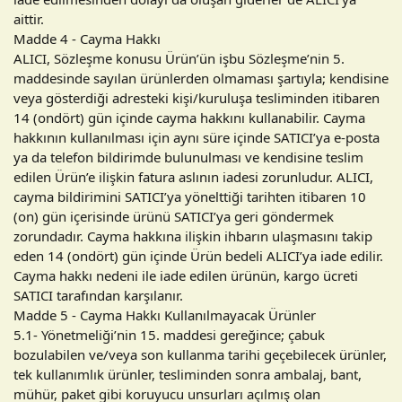
aittir.
Madde 4 - Cayma Hakkı
ALICI, Sözleşme konusu Ürün’ün işbu Sözleşme’nin 5.
maddesinde sayılan ürünlerden olmaması şartıyla; kendisine
veya gösterdiği adresteki kişi/kuruluşa tesliminden itibaren
14 (ondört) gün içinde cayma hakkını kullanabilir. Cayma
hakkının kullanılması için aynı süre içinde SATICI’ya e-posta
ya da telefon bildirimde bulunulması ve kendisine teslim
edilen Ürün’e ilişkin fatura aslının iadesi zorunludur. ALICI,
cayma bildirimini SATICI’ya yönelttiği tarihten itibaren 10
(on) gün içerisinde ürünü SATICI’ya geri göndermek
zorundadır. Cayma hakkına ilişkin ihbarın ulaşmasını takip
eden 14 (ondört) gün içinde Ürün bedeli ALICI’ya iade edilir.
Cayma hakkı nedeni ile iade edilen ürünün, kargo ücreti
SATICI tarafından karşılanır.
Madde 5 - Cayma Hakkı Kullanılmayacak Ürünler
5.1- Yönetmeliği’nin 15. maddesi gereğince; çabuk
bozulabilen ve/veya son kullanma tarihi geçebilecek ürünler,
tek kullanımlık ürünler, tesliminden sonra ambalaj, bant,
mühür, paket gibi koruyucu unsurları açılmış olan