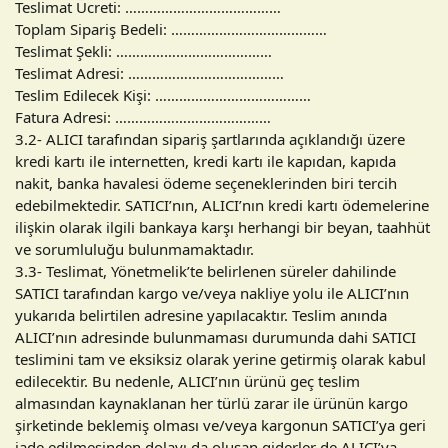
Teslimat Ücreti: …………………………………
Toplam Sipariş Bedeli: …………………………………
Teslimat Şekli: …………………………………
Teslimat Adresi: …………………………………
Teslim Edilecek Kişi: …………………………………
Fatura Adresi: …………………………………
3.2- ALICI tarafından sipariş şartlarında açıklandığı üzere
kredi kartı ile internetten, kredi kartı ile kapıdan, kapıda
nakit, banka havalesi ödeme seçeneklerinden biri tercih
edebilmektedir. SATICI’nın, ALICI’nın kredi kartı ödemelerine
ilişkin olarak ilgili bankaya karşı herhangi bir beyan, taahhüt
ve sorumluluğu bulunmamaktadır.
3.3- Teslimat, Yönetmelik’te belirlenen süreler dahilinde
SATICI tarafından kargo ve/veya nakliye yolu ile ALICI’nın
yukarıda belirtilen adresine yapılacaktır. Teslim anında
ALICI’nın adresinde bulunmaması durumunda dahi SATICI
teslimini tam ve eksiksiz olarak yerine getirmiş olarak kabul
edilecektir. Bu nedenle, ALICI’nın ürünü geç teslim
almasından kaynaklanan her türlü zarar ile ürünün kargo
şirketinde beklemiş olması ve/veya kargonun SATICI’ya geri
iade edilmesinden dolayı da oluşan giderler de ALICI’ya