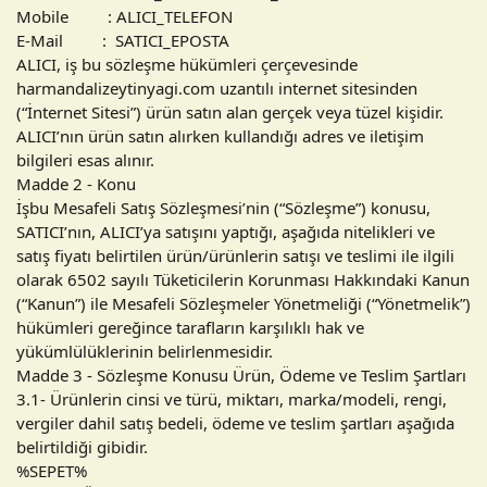
Mobile : ALICI_TELEFON
E-Mail : SATICI_EPOSTA
ALICI, iş bu sözleşme hükümleri çerçevesinde
harmandalizeytinyagi.com uzantılı internet sitesinden
(“İnternet Sitesi”) ürün satın alan gerçek veya tüzel kişidir.
ALICI’nın ürün satın alırken kullandığı adres ve iletişim
bilgileri esas alınır.
Madde 2 - Konu
İşbu Mesafeli Satış Sözleşmesi’nin (“Sözleşme”) konusu,
SATICI’nın, ALICI’ya satışını yaptığı, aşağıda nitelikleri ve
satış fiyatı belirtilen ürün/ürünlerin satışı ve teslimi ile ilgili
olarak 6502 sayılı Tüketicilerin Korunması Hakkındaki Kanun
(“Kanun”) ile Mesafeli Sözleşmeler Yönetmeliği (“Yönetmelik”)
hükümleri gereğince tarafların karşılıklı hak ve
yükümlülüklerinin belirlenmesidir.
Madde 3 - Sözleşme Konusu Ürün, Ödeme ve Teslim Şartları
3.1- Ürünlerin cinsi ve türü, miktarı, marka/modeli, rengi,
vergiler dahil satış bedeli, ödeme ve teslim şartları aşağıda
belirtildiği gibidir.
%SEPET%