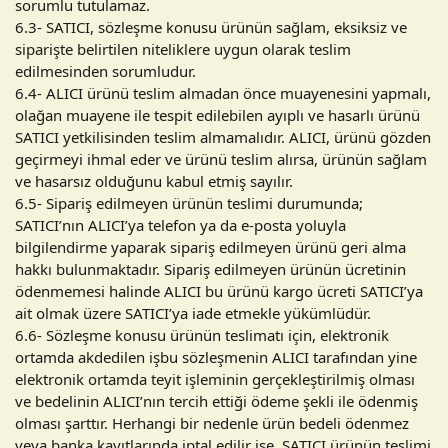
sorumlu tutulamaz.
6.3- SATICI, sözleşme konusu ürünün sağlam, eksiksiz ve
siparişte belirtilen niteliklere uygun olarak teslim
edilmesinden sorumludur.
6.4- ALICI ürünü teslim almadan önce muayenesini yapmalı,
olağan muayene ile tespit edilebilen ayıplı ve hasarlı ürünü
SATICI yetkilisinden teslim almamalıdır. ALICI, ürünü gözden
geçirmeyi ihmal eder ve ürünü teslim alırsa, ürünün sağlam
ve hasarsız olduğunu kabul etmiş sayılır.
6.5- Sipariş edilmeyen ürünün teslimi durumunda;
SATICI’nın ALICI’ya telefon ya da e-posta yoluyla
bilgilendirme yaparak sipariş edilmeyen ürünü geri alma
hakkı bulunmaktadır. Sipariş edilmeyen ürünün ücretinin
ödenmemesi halinde ALICI bu ürünü kargo ücreti SATICI’ya
ait olmak üzere SATICI’ya iade etmekle yükümlüdür.
6.6- Sözleşme konusu ürünün teslimatı için, elektronik
ortamda akdedilen işbu sözleşmenin ALICI tarafından yine
elektronik ortamda teyit işleminin gerçekleştirilmiş olması
ve bedelinin ALICI’nın tercih ettiği ödeme şekli ile ödenmiş
olması şarttır. Herhangi bir nedenle ürün bedeli ödenmez
veya banka kayıtlarında iptal edilir ise, SATICI ürünün teslimi