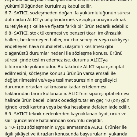
yükümlülüğünden kurtulmuş kabul edilir.
6.7- SATICI, sözleşmeden doğan ifa yükümlülüğünün süresi
dolmadan ALICI’yı bilgilendirmek ve açıkça onayını almak
suretiyle eşit kalite ve fiyatta farklı bir ürün tedarik edebilir.
6.8- SATICI, stok tükenmesi ve benzeri ticari imkânsızlık
halleri, beklenmeyen haller, mücbir sebepler veya nakliyeyi
engelleyen hava muhalefeti, ulaşımın kesilmesi gibi
olağanüstü durumlar nedeni ile sözleşme konusu ürünü
süresi içinde teslim edemez ise, durumu ALICI’ya
bildirmekle yükümlüdür. Bu takdirde ALICI siparişin iptal
edilmesini, sözleşme konusu ürünün varsa emsali ile
değiştirilmesini ve/veya teslimat süresinin engelleyici
durumun ortadan kalkmasına kadar ertelenmesi
haklarından birini kullanabilir. ALICI’nın siparişi iptal etmesi
halinde ürün bedeli olarak ödediği tutar en geç 10 (on) gün
içinde kredi kartına veya banka hesabına defaten iade edilir.
6.9- SATICI teknik nedenlerden kaynaklanan fiyat, ürün ve
sair güncelleme hatalarından sorumlu değildir.
6.10- İşbu sözleşmenin uygulanmasında ALICI, ürünler ile
ilgili şikâyet ve itirazları konusunda başvurularını yukarıda